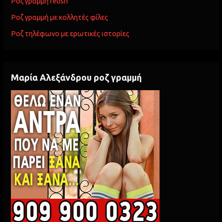
Ροζ γραμμή fetish
Ροζ γραμμή με κολλητές φίλες
Ροζ τηλέφωνο με ερωτικές ιστορίες
Μαρία Αλεξάνδρου ροζ γραμμή